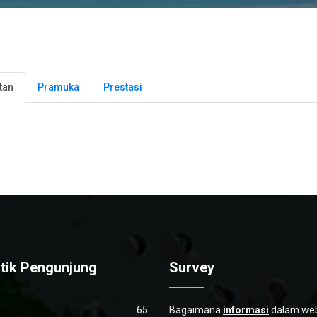
tan
Pramuka
Prestasi
stik Pengunjung
Survey
65
Bagaimana
informasi
dalam webs