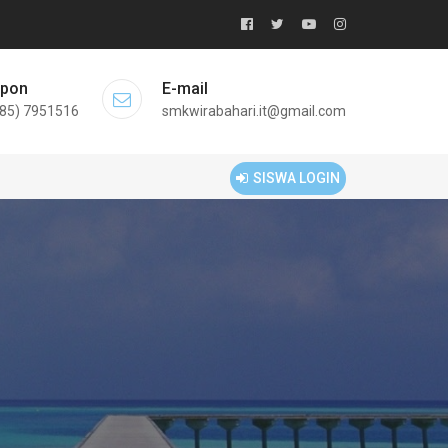
lpon
E-mail
85) 7951516
smkwirabahari.it@gmail.com
SISWA LOGIN